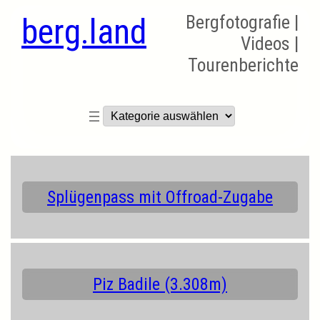
berg.land
Bergfotografie |
Videos |
Tourenberichte
Kategorien
Splügenpass mit Offroad-Zugabe
Piz Badile (3.308m)