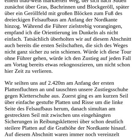
einem blau-weiß markierten Weg, der sich nach Süden
zunächst über Gras, Bachrinnen und Blockgeröll, später
über ein Geröllfeld mit großen Blöcken zum Fuß des
dreieckigen Felsaufbaus am Anfang der Nordkante
hinzog. Während die Führer zielstrebig vorangingen,
empfand ich die Orientierung im Dunkeln als nicht
einfach. Tatsächlich überholten wir auf diesem Abschnitt
auch bereits die ersten Seilschaften, die sich des Weges
nicht ganz sicher zu sein schienen. Würde ich diese Tour
ohne Führer gehen, würde ich den Zustieg auf jeden Fall
am Vortag bereits etwas rekognoszieren, um nicht schon
hier Zeit zu verlieren.
Wir seilten uns auf 2.420m am Anfang der ersten
Plattenfluchten an und tauschten unsere Zustiegsschuhe
gegen Kletterschuhe aus. Zuerst ging es am kurzen Seil
über einfache gestufte Platten und Risse um die linke
Seite des Felsaufbaus herum, danach simultan am
gestreckten Seil mit zwischen uns eingehängten
Sicherungen in Reibungskletterei über schon deutlich
steilere Platten auf die Grathöhe der Nordkante hinauf.
Auf diesem Abschnitt waren immer noch vereinzelt