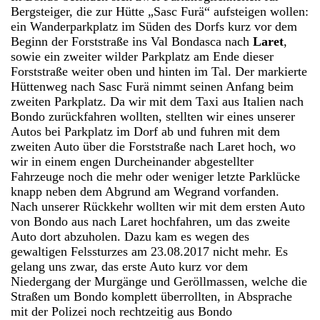
Bergsteiger, die zur Hütte „Sasc Furä“ aufsteigen wollen:
ein Wanderparkplatz im Süden des Dorfs kurz vor dem
Beginn der Forststraße ins Val Bondasca nach
Laret
,
sowie ein zweiter wilder Parkplatz am Ende dieser
Forststraße weiter oben und hinten im Tal. Der markierte
Hüttenweg nach Sasc Furä nimmt seinen Anfang beim
zweiten Parkplatz. Da wir mit dem Taxi aus Italien nach
Bondo zurückfahren wollten, stellten wir eines unserer
Autos bei Parkplatz im Dorf ab und fuhren mit dem
zweiten Auto über die Forststraße nach Laret hoch, wo
wir in einem engen Durcheinander abgestellter
Fahrzeuge noch die mehr oder weniger letzte Parklücke
knapp neben dem Abgrund am Wegrand vorfanden.
Nach unserer Rückkehr wollten wir mit dem ersten Auto
von Bondo aus nach Laret hochfahren, um das zweite
Auto dort abzuholen. Dazu kam es wegen des
gewaltigen Felssturzes am 23.08.2017 nicht mehr. Es
gelang uns zwar, das erste Auto kurz vor dem
Niedergang der Murgänge und Geröllmassen, welche die
Straßen um Bondo komplett überrollten, in Absprache
mit der Polizei noch rechtzeitig aus Bondo