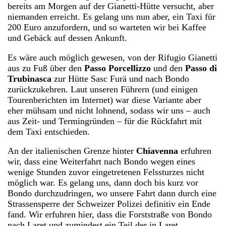
bereits am Morgen auf der Gianetti-Hütte versucht, aber
niemanden erreicht. Es gelang uns nun aber, ein Taxi für
200 Euro anzufordern, und so warteten wir bei Kaffee
und Gebäck auf dessen Ankunft.
Es wäre auch möglich gewesen, von der Rifugio Gianetti
aus zu Fuß über den
Passo Porcellizzo
und den
Passo di
Trubinasca
zur Hütte Sasc Furä und nach Bondo
zurückzukehren. Laut unseren Führern (und einigen
Tourenberichten im Internet) war diese Variante aber
eher mühsam und nicht lohnend, sodass wir uns – auch
aus Zeit- und Termingründen – für die Rückfahrt mit
dem Taxi entschieden.
An der italienischen Grenze hinter
Chiavenna
erfuhren
wir, dass eine Weiterfahrt nach Bondo wegen eines
wenige Stunden zuvor eingetretenen Felssturzes nicht
möglich war. Es gelang uns, dann doch bis kurz vor
Bondo durchzudringen, wo unsere Fahrt dann durch eine
Strassensperre der Schweizer Polizei definitiv ein Ende
fand. Wir erfuhren hier, dass die Forststraße von Bondo
nach Laret und zumindest ein Teil der in Laret