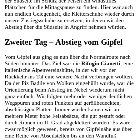
der Südseite im Schutz der Felsen ein windstilles
Plätzchen für die Mittagspause zu finden. Hier war auch
nun endlich Gelegenheit, die Kletterschuhe wieder durch
unsere Zustiegsschuhe zu ersetzen, in denen wir den
Abstieg über die Südseite in Angriff nehmen würden.
Zweiter Tag – Abstieg vom Gipfel
Vom Gipfel aus ging es nun über die Normalroute nach
Süden hinunter. Das Ziel war die
Rifugio Gianetti
, eine
italienische Alpenvereinshütte, in der wir vor der
Rückkehr ins Tal eine weitere Nacht verbringen wollten.
Da der Piz Badile von Wolken eingehüllt wurde, war die
Orientierung beim Abstieg im Nebel wiederum nicht
ganz einfach. Wir folgten mehr oder weniger deutlichen
Wegspuren und roten Punkten auf geröllbedeckten,
abschüssigen Platten. Immer wieder kamen wir an
mehrere Meter hohe Felsabsätze, die gut gestuft oder
durch Rinnen im II. Grad abgeklettert wurden. Es wäre
zwar möglich gewesen, bereits von Gipfelnähe aus über
eine Reihe von Abseilstellen bis an den Wandfuß