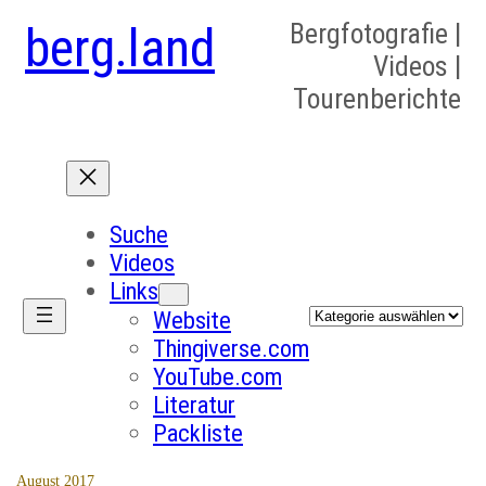
berg.land
Bergfotografie |
Videos |
Tourenberichte
Suche
Videos
Links
Kategorien
Website
Thingiverse.com
YouTube.com
Literatur
Packliste
August 2017