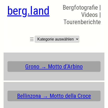
berg.land
Bergfotografie |
Videos |
Tourenberichte
Kategorien
Grono → Motto d’Arbino
Bellinzona → Motto della Croce