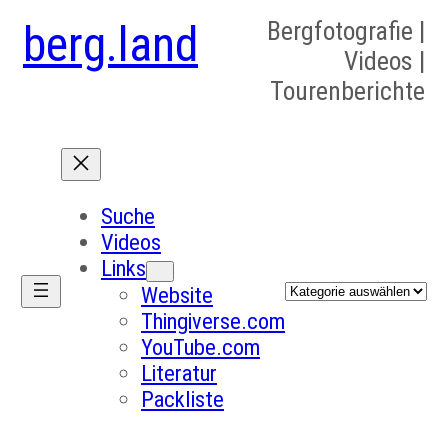
berg.land
Bergfotografie |
Videos |
Tourenberichte
Suche
Videos
Links
Kategorien
Website
Thingiverse.com
YouTube.com
Literatur
Packliste