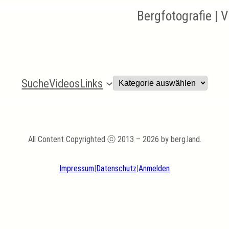
Bergfotografie | 
Kategorien
Suche
Videos
Links
All Content Copyrighted ⓒ 2013 – 2026 by berg.land.
Impressum
|
Datenschutz
|
Anmelden