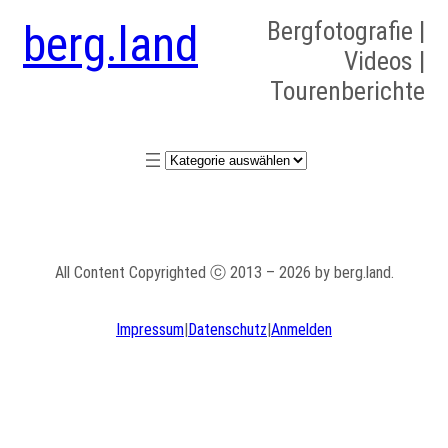
berg.land
Bergfotografie |
Videos |
Tourenberichte
Kategorien
All Content Copyrighted ⓒ 2013 – 2026 by berg.land.
Impressum
|
Datenschutz
|
Anmelden