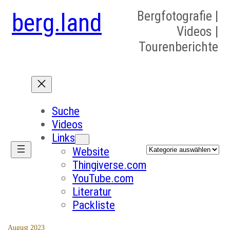
berg.land
Bergfotografie |
Videos |
Tourenberichte
Suche
Videos
Links
Kategorien
Website
Thingiverse.com
YouTube.com
Literatur
Packliste
August 2023