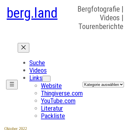
berg.land
Bergfotografie |
Videos |
Tourenberichte
Suche
Videos
Links
Kategorien
Website
Thingiverse.com
YouTube.com
Literatur
Packliste
Oktober 2022