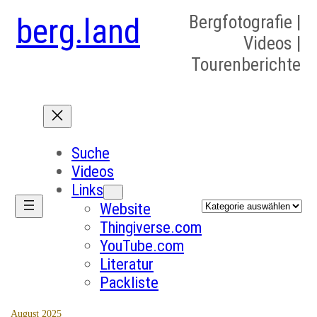
berg.land
Bergfotografie |
Videos |
Tourenberichte
Suche
Videos
Links
Kategorien
Website
Thingiverse.com
YouTube.com
Literatur
Packliste
August 2025