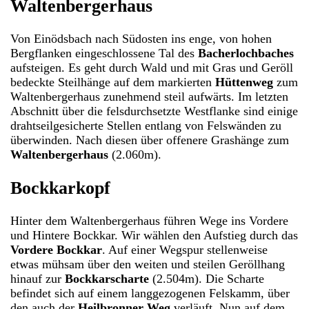
Waltenbergerhaus
Von Einödsbach nach Südosten ins enge, von hohen
Bergflanken eingeschlossene Tal des
Bacherlochbaches
aufsteigen. Es geht durch Wald und mit Gras und Geröll
bedeckte Steilhänge auf dem markierten
Hüttenweg
zum
Waltenbergerhaus zunehmend steil aufwärts. Im letzten
Abschnitt über die felsdurchsetzte Westflanke sind einige
drahtseilgesicherte Stellen entlang von Felswänden zu
überwinden. Nach diesen über offenere Grashänge zum
Waltenbergerhaus
(2.060m).
Bockkarkopf
Hinter dem Waltenbergerhaus führen Wege ins Vordere
und Hintere Bockkar. Wir wählen den Aufstieg durch das
Vordere Bockkar
. Auf einer Wegspur stellenweise
etwas mühsam über den weiten und steilen Geröllhang
hinauf zur
Bockkarscharte
(2.504m). Die Scharte
befindet sich auf einem langgezogenen Felskamm, über
den auch der
Heilbronner Weg
verläuft. Nun auf dem