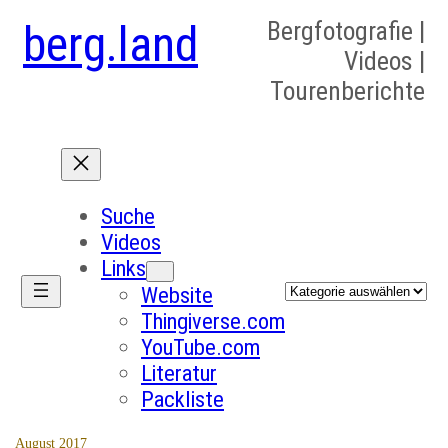
berg.land
Bergfotografie |
Videos |
Tourenberichte
Suche
Videos
Links
Kategorien
Website
Thingiverse.com
YouTube.com
Literatur
Packliste
August 2017