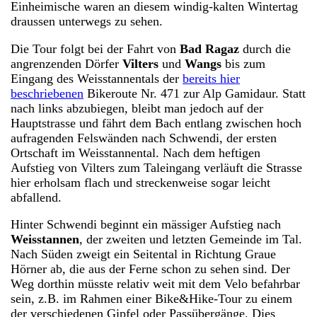
Einheimische waren an diesem windig-kalten Wintertag
draussen unterwegs zu sehen.
Die Tour folgt bei der Fahrt von
Bad Ragaz
durch die
angrenzenden Dörfer
Vilters
und
Wangs
bis zum
Eingang des Weisstannentals der
bereits hier
beschriebenen
Bikeroute Nr. 471 zur Alp Gamidaur. Statt
nach links abzubiegen, bleibt man jedoch auf der
Hauptstrasse und fährt dem Bach entlang zwischen hoch
aufragenden Felswänden nach Schwendi, der ersten
Ortschaft im Weisstannental. Nach dem heftigen
Aufstieg von Vilters zum Taleingang verläuft die Strasse
hier erholsam flach und streckenweise sogar leicht
abfallend.
Hinter Schwendi beginnt ein mässiger Aufstieg nach
Weisstannen
, der zweiten und letzten Gemeinde im Tal.
Nach Süden zweigt ein Seitental in Richtung Graue
Hörner ab, die aus der Ferne schon zu sehen sind. Der
Weg dorthin müsste relativ weit mit dem Velo befahrbar
sein, z.B. im Rahmen einer Bike&Hike-Tour zu einem
der verschiedenen Gipfel oder Passübergänge. Dies