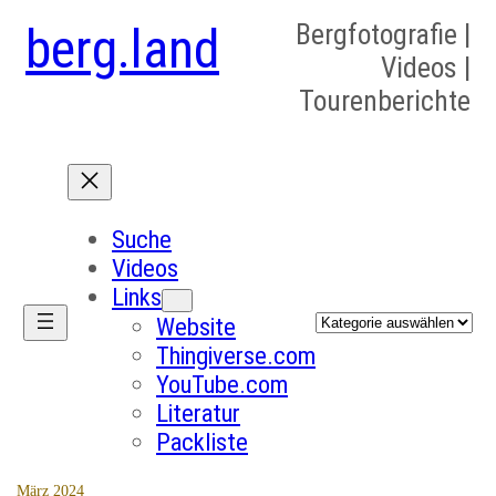
berg.land
Bergfotografie |
Videos |
Tourenberichte
Suche
Videos
Links
Kategorien
Website
Thingiverse.com
YouTube.com
Literatur
Packliste
März 2024