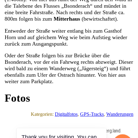
die Talebene des Flusses „Bsonderach“ und mündet in
eine breite Fahrstraße. Nach rechts und der Straße ca.
800m folgen bis zum
Mitterhaus
(bewirtschaftet).
Entweder der Straße weiter entlang bis zum Gasthof
Horn und auf gleichem Weg wie beim Aufstieg wieder
zurück zum Ausgangspunkt.
Oder der Straße folgen bis zur Brücke über die
Bsonderach, vor der ein Fahrweg rechts abzweigt. Dieser
wird bald zu einem Wanderweg („Jägersteig“) und führt
ebenfalls zum Ufer der Ostrach hinunter. Von hier aus
weiter zum Parkplatz.
Fotos
Kategorien:
Digitalfotos
, 
GPS-Tracks
, 
Wanderungen
All Content Copyrighted ⓒ 2013 – 2026 by berg.land.
Thank you for visiting. You can