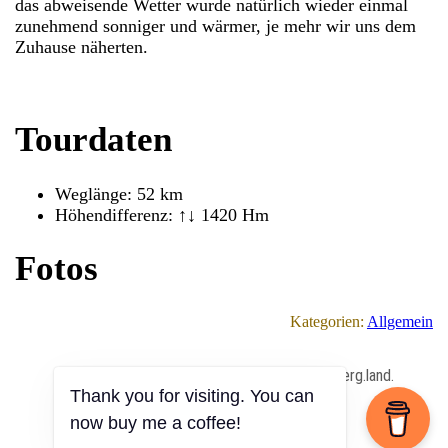
das abweisende Wetter wurde natürlich wieder einmal
zunehmend sonniger und wärmer, je mehr wir uns dem
Zuhause näherten.
Tourdaten
Weglänge: 52 km
Höhendifferenz: ↑↓ 1420 Hm
Fotos
Kategorien:
Allgemein
All Content Copyrighted ⓒ 2013 – 2026 by berg.land.
Thank you for visiting. You can
now buy me a coffee!
Impressum
|
Datenschutz
|
Anmelden