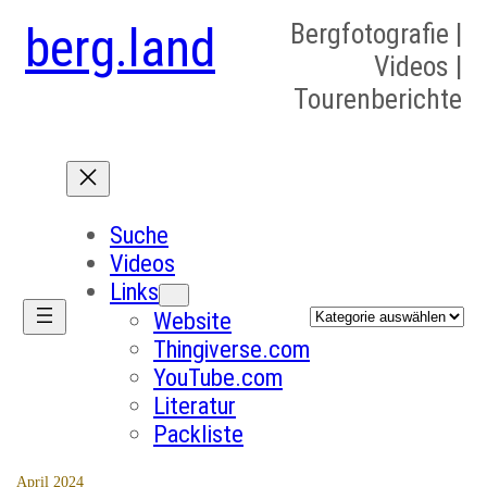
berg.land
Bergfotografie |
Videos |
Tourenberichte
Suche
Videos
Links
Kategorien
Website
Thingiverse.com
YouTube.com
Literatur
Packliste
April 2024