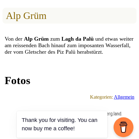
Alp Grüm
Von der
Alp Grüm
zum
Lagh da Palü
und etwas weiter
am reissenden Bach hinauf zum imposanten Wasserfall,
der vom Gletscher des Piz Palü herabstürzt.
Fotos
Kategorien:
Allgemein
All Content Copyrighted ⓒ 2013 – 2026 by berg.land.
Thank you for visiting. You can
now buy me a coffee!
Impressum
|
Datenschutz
|
Anmelden