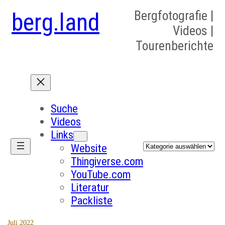
berg.land
Bergfotografie |
Videos |
Tourenberichte
Suche
Videos
Links
Kategorien
Website
Thingiverse.com
YouTube.com
Literatur
Packliste
Juli 2022