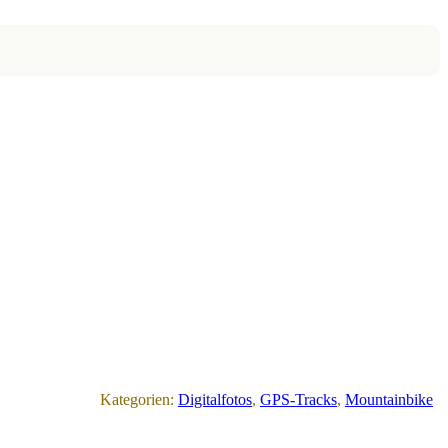
Kategorien:
Digitalfotos
, 
GPS-Tracks
, 
Mountainbike