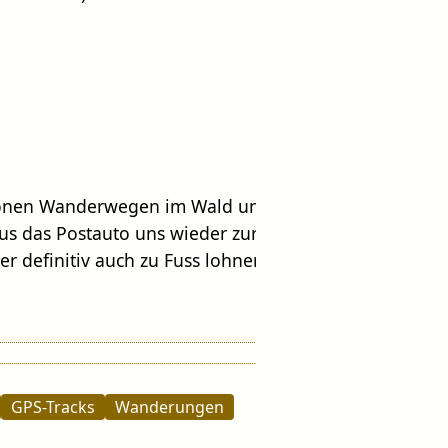
hönen Wanderwegen im Wald und kurzen
us das Postauto uns wieder zurück nach
Thusis
ber definitiv auch zu Fuss lohnenswert.
GPS-Tracks
Wanderungen