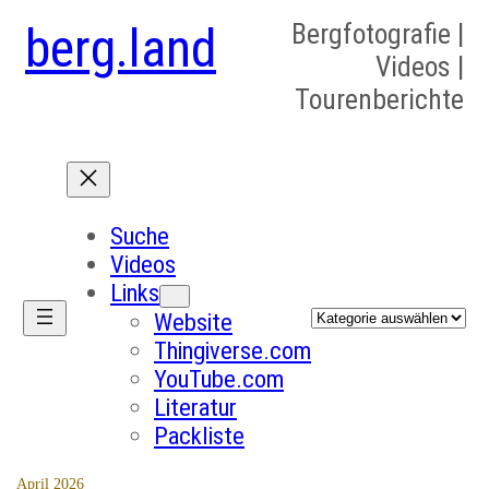
berg.land
Bergfotografie |
Videos |
Tourenberichte
Suche
Videos
Links
Kategorien
Website
Thingiverse.com
YouTube.com
Literatur
Packliste
April 2026