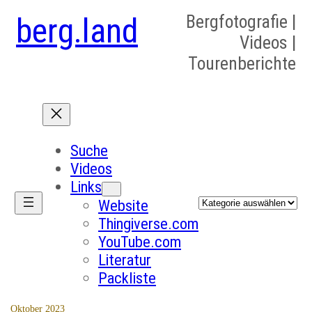
berg.land
Bergfotografie |
Videos |
Tourenberichte
Suche
Videos
Links
Kategorien
Website
Thingiverse.com
YouTube.com
Literatur
Packliste
Oktober 2023