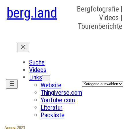
berg.land
Bergfotografie |
Videos |
Tourenberichte
Suche
Videos
Links
Kategorien
Website
Thingiverse.com
YouTube.com
Literatur
Packliste
August 2023