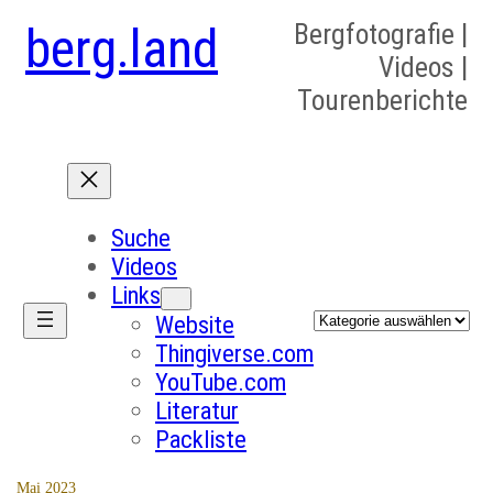
berg.land
Bergfotografie |
Videos |
Tourenberichte
Suche
Videos
Links
Kategorien
Website
Thingiverse.com
YouTube.com
Literatur
Packliste
Mai 2023