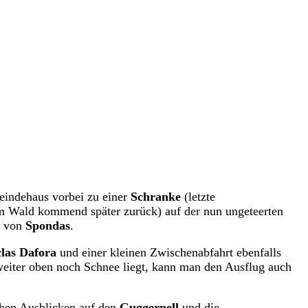
eindehaus vorbei zu einer
Schranke
(letzte
em Wald kommend später zurück) auf der nun ungeteerten
n von
Spondas
.
las Dafora
und einer kleinen Zwischenabfahrt ebenfalls
 weiter oben noch Schnee liegt, kann man den Ausflug auch
chen Ausblicken auf den
Guggernell
und die