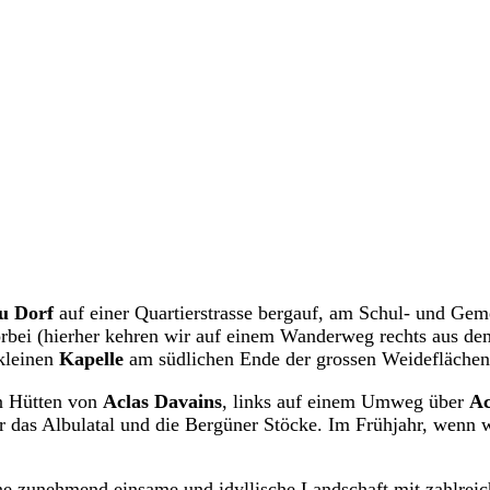
u Dorf
auf einer Quartierstrasse bergauf, am Schul- und Gem
orbei (hierher kehren wir auf einem Wanderweg rechts aus d
 kleinen
Kapelle
am südlichen Ende der grossen Weidefläche
en Hütten von
Aclas Davains
, links auf einem Umweg über
Ac
ber das Albulatal und die Bergüner Stöcke. Im Frühjahr, wenn
ine zunehmend einsame und idyllische Landschaft mit zahlrei