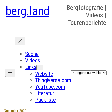
berg.land
Bergfotografie |
Videos |
Tourenberichte
Suche
Videos
Links
Kategorien
Website
Thingiverse.com
YouTube.com
Literatur
Packliste
November 2020