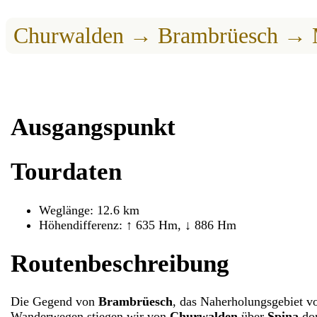
Churwalden → Brambrüesch → 
Ausgangspunkt
Tourdaten
Weglänge: 12.6 km
Höhendifferenz: ↑ 635 Hm, ↓ 886 Hm
Routenbeschreibung
Die Gegend von
Brambrüesch
, das Naherholungsgebiet 
Wanderwegen stiegen wir von
Churwalden
über
Spina
dor