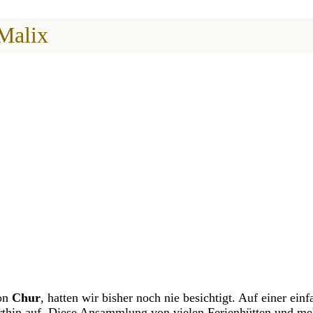
Malix
von
Chur
, hatten wir bisher noch nie besichtigt. Auf einer e
thin auf. Diese Ansammlung von vielen Ferienhütten und me