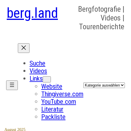
berg.land
Bergfotografie |
Videos |
Tourenberichte
Suche
Videos
Links
Kategorien
Website
Thingiverse.com
YouTube.com
Literatur
Packliste
August 2025