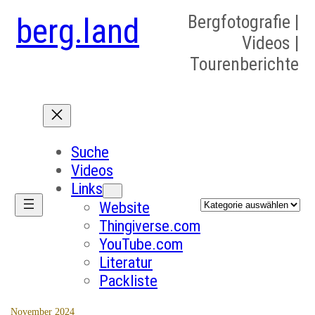
berg.land
Bergfotografie |
Videos |
Tourenberichte
Suche
Videos
Links
Kategorien
Website
Thingiverse.com
YouTube.com
Literatur
Packliste
November 2024