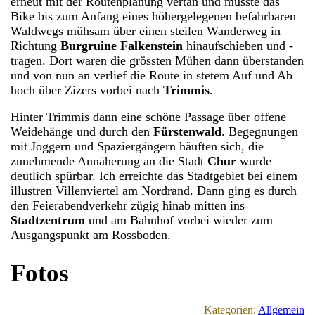
erneut mit der Routenplanung vertan und musste das
Bike bis zum Anfang eines höhergelegenen befahrbaren
Waldwegs mühsam über einen steilen Wanderweg in
Richtung
Burgruine Falkenstein
hinaufschieben und -
tragen. Dort waren die grössten Mühen dann überstanden
und von nun an verlief die Route in stetem Auf und Ab
hoch über Zizers vorbei nach
Trimmis
.
Hinter Trimmis dann eine schöne Passage über offene
Weidehänge und durch den
Fürstenwald
. Begegnungen
mit Joggern und Spaziergängern häuften sich, die
zunehmende Annäherung an die Stadt
Chur
wurde
deutlich spürbar. Ich erreichte das Stadtgebiet bei einem
illustren Villenviertel am Nordrand. Dann ging es durch
den Feierabendverkehr zügig hinab mitten ins
Stadtzentrum
und am Bahnhof vorbei wieder zum
Ausgangspunkt am Rossboden.
Fotos
Kategorien:
Allgemein