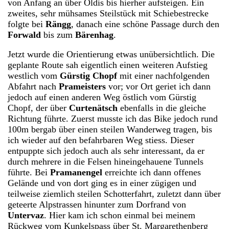
von Anfang an über Oldis bis hierher aufsteigen. Ein
zweites, sehr mühsames Steilstück mit Schiebestrecke
folgte bei
Rängg
, danach eine schöne Passage durch den
Forwald
bis zum
Bärenhag
.
Jetzt wurde die Orientierung etwas unübersichtlich. Die
geplante Route sah eigentlich einen weiteren Aufstieg
westlich vom
Gürstig Chopf
mit einer nachfolgenden
Abfahrt nach
Prameisters
vor; vor Ort geriet ich dann
jedoch auf einen anderen Weg östlich vom Gürstig
Chopf, der über
Curtenätsch
ebenfalls in die gleiche
Richtung führte. Zuerst musste ich das Bike jedoch rund
100m bergab über einen steilen Wanderweg tragen, bis
ich wieder auf den befahrbaren Weg stiess. Dieser
entpuppte sich jedoch auch als sehr interessant, da er
durch mehrere in die Felsen hineingehauene Tunnels
führte. Bei
Pramanengel
erreichte ich dann offenes
Gelände und von dort ging es in einer zügigen und
teilweise ziemlich steilen Schotterfahrt, zuletzt dann über
geteerte Alpstrassen hinunter zum Dorfrand von
Untervaz
. Hier kam ich schon einmal bei meinem
Rückweg vom Kunkelspass über St. Margarethenberg