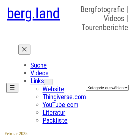
berg.land
Bergfotografie |
Videos |
Tourenberichte
Suche
Videos
Links
Kategorien
Website
Thingiverse.com
YouTube.com
Literatur
Packliste
Februar 2025