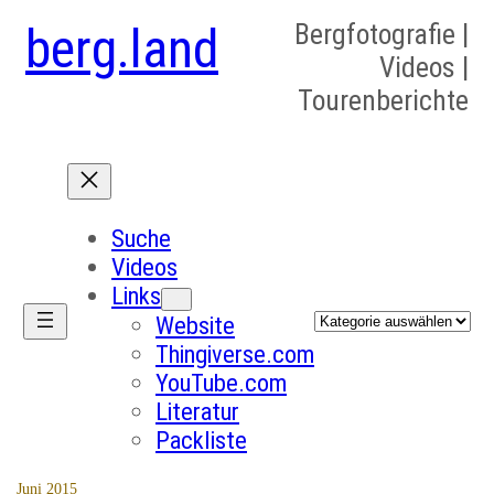
berg.land
Bergfotografie |
Videos |
Tourenberichte
Suche
Videos
Links
Kategorien
Website
Thingiverse.com
YouTube.com
Literatur
Packliste
Juni 2015