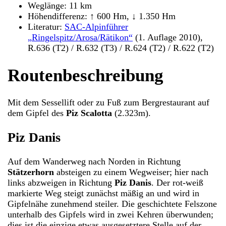
Weglänge: 11 km
Höhendifferenz: ↑ 600 Hm, ↓ 1.350 Hm
Literatur:
SAC-Alpinführer
„Ringelspitz/Arosa/Rätikon“
(1. Auflage 2010),
R.636 (T2) / R.632 (T3) / R.624 (T2) / R.622 (T2)
Routenbeschreibung
Mit dem Sessellift oder zu Fuß zum Bergrestaurant auf
dem Gipfel des
Piz Scalotta
(2.323m).
Piz Danis
Auf dem Wanderweg nach Norden in Richtung
Stätzerhorn
absteigen zu einem Wegweiser; hier nach
links abzweigen in Richtung
Piz Danis
. Der rot-weiß
markierte Weg steigt zunächst mäßig an und wird in
Gipfelnähe zunehmend steiler. Die geschichtete Felszone
unterhalb des Gipfels wird in zwei Kehren überwunden;
dies ist die einzige etwas ausgesetztere Stelle auf der