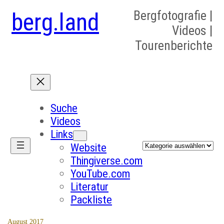
berg.land
Bergfotografie |
Videos |
Tourenberichte
Suche
Videos
Links
Kategorien
Website
Thingiverse.com
YouTube.com
Literatur
Packliste
August 2017