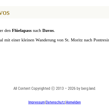
vos
er den
Flüelapass
nach
Davos
.
al mit einer kleinen Wanderung von St. Moritz nach Pontresi
All Content Copyrighted ⓒ 2013 – 2026 by berg.land.
Impressum
|
Datenschutz
|
Anmelden