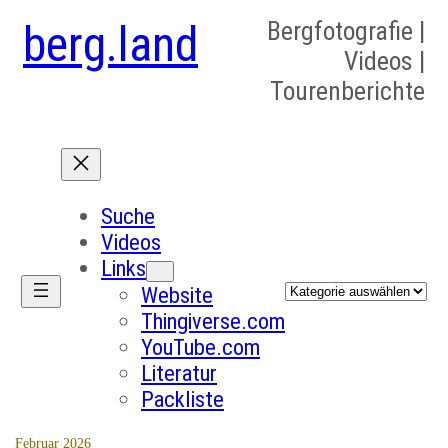
berg.land
Bergfotografie |
Videos |
Tourenberichte
Suche
Videos
Links
Kategorien
Website
Thingiverse.com
YouTube.com
Literatur
Packliste
Februar 2026