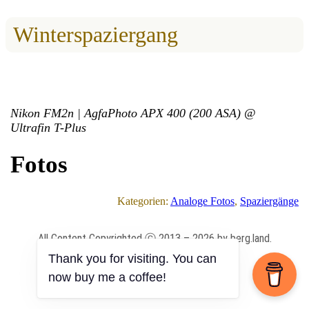
Winterspaziergang
Nikon FM2n | AgfaPhoto APX 400 (200 ASA) @
Ultrafin T-Plus
Fotos
Kategorien:
Analoge Fotos
, 
Spaziergänge
All Content Copyrighted ⓒ 2013 – 2026 by berg.land.
Thank you for visiting. You can
now buy me a coffee!
Impressum
|
Datenschutz
|
Anmelden