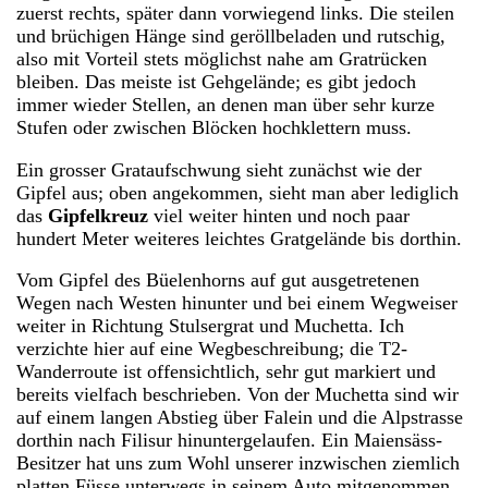
zuerst rechts, später dann vorwiegend links. Die steilen
und brüchigen Hänge sind geröllbeladen und rutschig,
also mit Vorteil stets möglichst nahe am Gratrücken
bleiben. Das meiste ist Gehgelände; es gibt jedoch
immer wieder Stellen, an denen man über sehr kurze
Stufen oder zwischen Blöcken hochklettern muss.
Ein grosser Grataufschwung sieht zunächst wie der
Gipfel aus; oben angekommen, sieht man aber lediglich
das
Gipfelkreuz
viel weiter hinten und noch paar
hundert Meter weiteres leichtes Gratgelände bis dorthin.
Vom Gipfel des Büelenhorns auf gut ausgetretenen
Wegen nach Westen hinunter und bei einem Wegweiser
weiter in Richtung Stulsergrat und Muchetta. Ich
verzichte hier auf eine Wegbeschreibung; die T2-
Wanderroute ist offensichtlich, sehr gut markiert und
bereits vielfach beschrieben. Von der Muchetta sind wir
auf einem langen Abstieg über Falein und die Alpstrasse
dorthin nach Filisur hinuntergelaufen. Ein Maiensäss-
Besitzer hat uns zum Wohl unserer inzwischen ziemlich
platten Füsse unterwegs in seinem Auto mitgenommen,