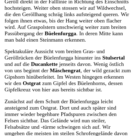
Geröll direkt in der Falllinie in Richtung des Einschnitts
hochsteigen. Weiter oben stossen wir auf Wildwechsel,
die den Geröllhang schräg links aufsteigend queren. Wir
folgen ihnen etwas, bis der Hang weiter oben flacher
wird. Auf Graspolstern unschwierig weiter zum breiten
Passübergang der
Büelenfurgga
. In deren Mitte kann
man bald einen Steinmann erkennen.
Spektakuläre Aussicht vom breiten Gras- und
Geröllrücken der Büelenfurgga hinunter ins
Stulsertal
und auf die
Ducankette
jenseits davon. Wenig östlich
von uns beginnt der
Mäschengrat
, der wild gezackt zum
Gipshorn hinüberleitet. Im Westen hingegen erkennen
wir den
Ostgrat
zum Gipfel des Büelenhorns, dessen
Gipfelkreuz von hier aus bereits sichtbar ist.
Zunächst auf dem Schutt der Büelenfurgga leicht
ansteigend zum Ostgrat. Dort und auch später sind
immer wieder begehbare Pfadspuren zwischen den
Felsen sichtbar. Das Gelände wird nun steiler,
Felsabsätze und -türme schwingen sich auf. Wir
umgehen die meisten im steilen Schrofengelände davon