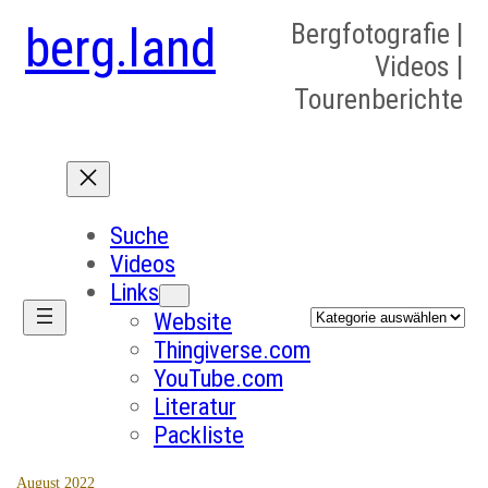
berg.land
Bergfotografie |
Videos |
Tourenberichte
Suche
Videos
Links
Kategorien
Website
Thingiverse.com
YouTube.com
Literatur
Packliste
August 2022