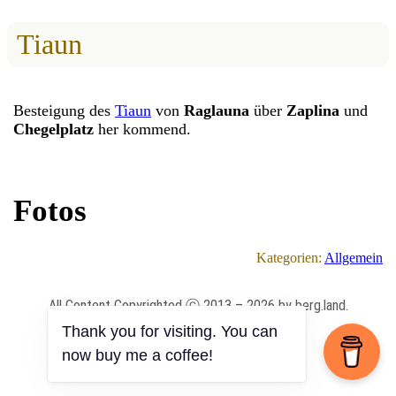
Tiaun
Besteigung des
Tiaun
von
Raglauna
über
Zaplina
und
Chegelplatz
her kommend.
Fotos
Kategorien:
Allgemein
All Content Copyrighted ⓒ 2013 – 2026 by berg.land.
Thank you for visiting. You can
now buy me a coffee!
Impressum
|
Datenschutz
|
Anmelden