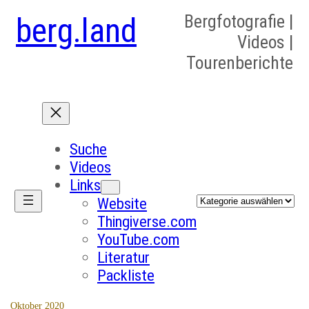
berg.land
Bergfotografie |
Videos |
Tourenberichte
Suche
Videos
Links
Kategorien
Website
Thingiverse.com
YouTube.com
Literatur
Packliste
Oktober 2020