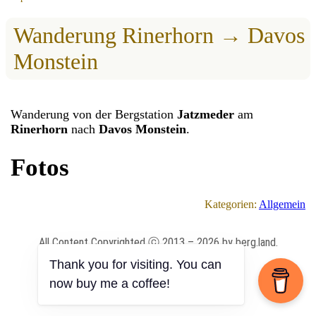
Wanderung Rinerhorn → Davos
Monstein
Wanderung von der Bergstation
Jatzmeder
am
Rinerhorn
nach
Davos Monstein
.
Fotos
Kategorien:
Allgemein
All Content Copyrighted ⓒ 2013 – 2026 by berg.land.
Thank you for visiting. You can
Impressum
|
Datenschutz
|
Anmelden
now buy me a coffee!