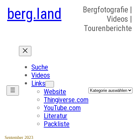
berg.land
Bergfotografie |
Videos |
Tourenberichte
Suche
Videos
Links
Kategorien
Website
Thingiverse.com
YouTube.com
Literatur
Packliste
September 2023