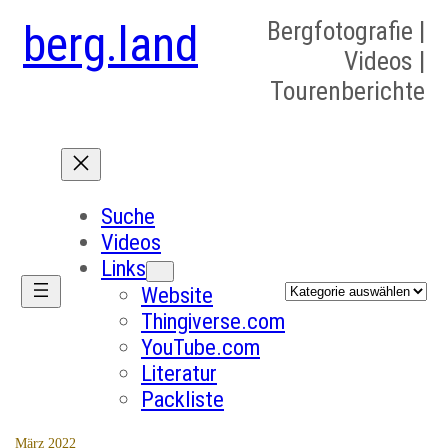
berg.land
Bergfotografie |
Videos |
Tourenberichte
Suche
Videos
Links
Kategorien
Website
Thingiverse.com
YouTube.com
Literatur
Packliste
März 2022