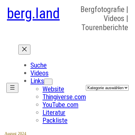
berg.land
Bergfotografie |
Videos |
Tourenberichte
Suche
Videos
Links
Kategorien
Website
Thingiverse.com
YouTube.com
Literatur
Packliste
August 2024