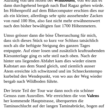
Aufstieg von den Höfen bei
Wildboden
, von wo aus es
dann durchgehend bergab nach Bad Ragaz gehen würde.
Im Höhenprofil auf dem Bikecomputer erschien dies nur
als ein kleiner, allerdings sehr spitz aussehender Zacken
von rund 100 Hm, also fast nicht mehr erwähnenswert
nach den bisher bewältigten fast 1700 Höhenmetern.
Umso grösser dann die böse Überraschung für mich,
dass sich dieses Stück so kurz vor Schluss tatsächlich
noch als die heftigste Steigung des ganzen Tages
entpuppte. Auf einer losen und zusätzlich kraftraubenden
Kiesunterlage ging es sehr steil nach oben. Nach der
hinter uns liegenden Abfahrt kam dies wieder einem
Kaltstart aus dem Stand gleich, und ziemlich ausser
Atem erreichte ich schwitzend und im Schneckentempo
kurbelnd den Wendepunkt, von wo aus der Weg wieder
bergab nach Wildboden führte.
Der letzte Teil der Tour war dann noch ein schöner
Genuss zum Ausrollen. Wir erreichten die von
Valens
her kommende Hauptstrasse, überquerten die
Taminaschlucht auf der langen Taminabrücke, bogen auf