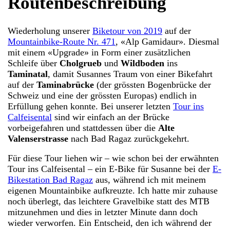
Routenbeschreibung
Wiederholung unserer
Biketour von 2019
auf der
Mountainbike-Route Nr. 471
, «Alp Gamidaur». Diesmal
mit einem «Upgrade» in Form einer zusätzlichen
Schleife über
Cholgrueb
und
Wildboden
ins
Taminatal
, damit Susannes Traum von einer Bikefahrt
auf der
Taminabrücke
(der grössten Bogenbrücke der
Schweiz und eine der grössten Europas) endlich in
Erfüllung gehen konnte. Bei unserer letzten
Tour ins
Calfeisental
sind wir einfach an der Brücke
vorbeigefahren und stattdessen über die
Alte
Valenserstrasse
nach Bad Ragaz zurückgekehrt.
Für diese Tour liehen wir – wie schon bei der erwähnten
Tour ins Calfeisental – ein E-Bike für Susanne bei der
E-
Bikestation Bad Ragaz
aus, während ich mit meinem
eigenen Mountainbike aufkreuzte. Ich hatte mir zuhause
noch überlegt, das leichtere Gravelbike statt des MTB
mitzunehmen und dies in letzter Minute dann doch
wieder verworfen. Ein Entscheid, den ich während der