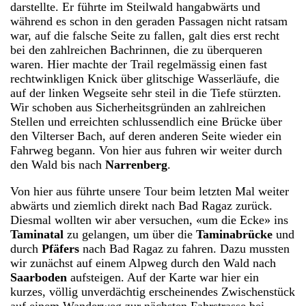
darstellte. Er führte im Steilwald hangabwärts und
während es schon in den geraden Passagen nicht ratsam
war, auf die falsche Seite zu fallen, galt dies erst recht
bei den zahlreichen Bachrinnen, die zu überqueren
waren. Hier machte der Trail regelmässig einen fast
rechtwinkligen Knick über glitschige Wasserläufe, die
auf der linken Wegseite sehr steil in die Tiefe stürzten.
Wir schoben aus Sicherheitsgründen an zahlreichen
Stellen und erreichten schlussendlich eine Brücke über
den Vilterser Bach, auf deren anderen Seite wieder ein
Fahrweg begann. Von hier aus fuhren wir weiter durch
den Wald bis nach
Narrenberg
.
Von hier aus führte unsere Tour beim letzten Mal weiter
abwärts und ziemlich direkt nach Bad Ragaz zurück.
Diesmal wollten wir aber versuchen, «um die Ecke» ins
Taminatal
zu gelangen, um über die
Taminabrücke
und
durch
Pfäfers
nach Bad Ragaz zu fahren. Dazu mussten
wir zunächst auf einem Alpweg durch den Wald nach
Saarboden
aufsteigen. Auf der Karte war hier ein
kurzes, völlig unverdächtig erscheinendes Zwischenstück
auf einem Wanderweg zur nächsten Fahrstrasse bei