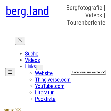
berg.land
Bergfotografie |
Videos |
Tourenberichte
Suche
Videos
Links
Kategorien
Website
Thingiverse.com
YouTube.com
Literatur
Packliste
August 2022