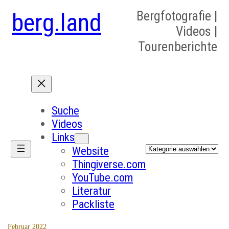
berg.land
Bergfotografie |
Videos |
Tourenberichte
Suche
Videos
Links
Kategorien
Website
Thingiverse.com
YouTube.com
Literatur
Packliste
Februar 2022