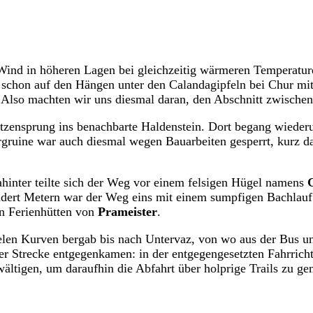
nd in höheren Lagen bei gleichzeitig wärmeren Temperaturen
schon auf den Hängen unter den Calandagipfeln bei Chur mit
. Also machten wir uns diesmal daran, den Abschnitt zwische
ensprung ins benachbarte Haldenstein. Dort begang wiederum 
rgruine war auch diesmal wegen Bauarbeiten gesperrt, kurz d
ahinter teilte sich der Weg vor einem felsigen Hügel namens
ndert Metern war der Weg eins mit einem sumpfigen Bachlauf
en Ferienhütten von
Prameister
.
vielen Kurven bergab bis nach Untervaz, von wo aus der Bus u
er Strecke entgegenkamen: in der entgegengesetzten Fahrric
ältigen, um daraufhin die Abfahrt über holprige Trails zu g