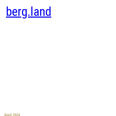
berg.land
April 2024