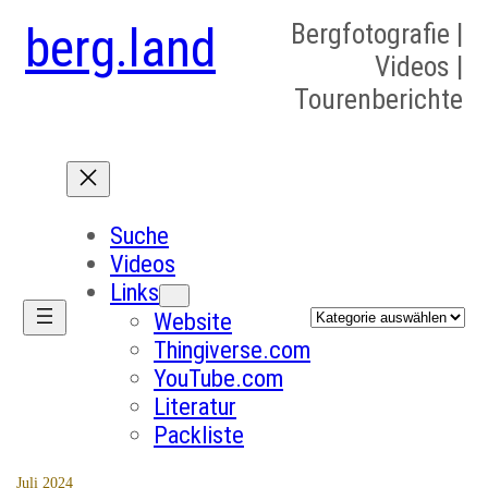
berg.land
Bergfotografie |
Videos |
Tourenberichte
Suche
Videos
Links
Kategorien
Website
Thingiverse.com
YouTube.com
Literatur
Packliste
Juli 2024