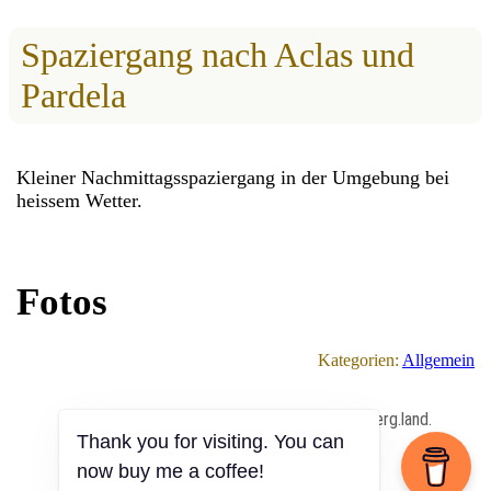
Spaziergang nach Aclas und
Pardela
Kleiner Nachmittagsspaziergang in der Umgebung bei
heissem Wetter.
Fotos
Kategorien:
Allgemein
All Content Copyrighted ⓒ 2013 – 2026 by berg.land.
Thank you for visiting. You can
now buy me a coffee!
Impressum
|
Datenschutz
|
Anmelden