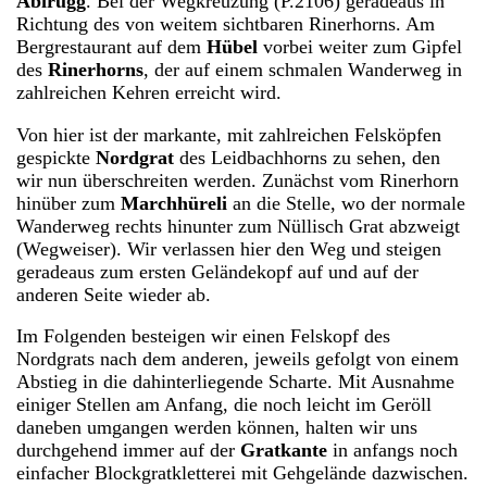
Äbirügg
. Bei der Wegkreuzung (P.2106) geradeaus in
Richtung des von weitem sichtbaren Rinerhorns. Am
Bergrestaurant auf dem
Hübel
vorbei weiter zum Gipfel
des
Rinerhorns
, der auf einem schmalen Wanderweg in
zahlreichen Kehren erreicht wird.
Von hier ist der markante, mit zahlreichen Felsköpfen
gespickte
Nordgrat
des Leidbachhorns zu sehen, den
wir nun überschreiten werden. Zunächst vom Rinerhorn
hinüber zum
Marchhüreli
an die Stelle, wo der normale
Wanderweg rechts hinunter zum Nüllisch Grat abzweigt
(Wegweiser). Wir verlassen hier den Weg und steigen
geradeaus zum ersten Geländekopf auf und auf der
anderen Seite wieder ab.
Im Folgenden besteigen wir einen Felskopf des
Nordgrats nach dem anderen, jeweils gefolgt von einem
Abstieg in die dahinterliegende Scharte. Mit Ausnahme
einiger Stellen am Anfang, die noch leicht im Geröll
daneben umgangen werden können, halten wir uns
durchgehend immer auf der
Gratkante
in anfangs noch
einfacher Blockgratkletterei mit Gehgelände dazwischen.