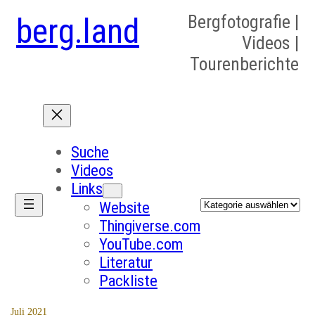
berg.land
Bergfotografie |
Videos |
Tourenberichte
Suche
Videos
Links
Kategorien
Website
Thingiverse.com
YouTube.com
Literatur
Packliste
Juli 2021