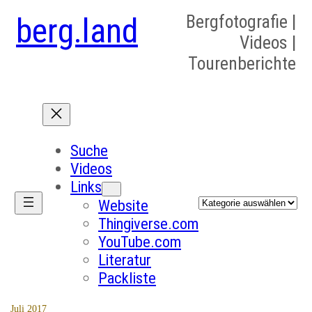
berg.land
Bergfotografie |
Videos |
Tourenberichte
Suche
Videos
Links
Kategorien
Website
Thingiverse.com
YouTube.com
Literatur
Packliste
Juli 2017