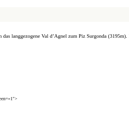
ch das langgezogene Val d’Agnel zum Piz Surgonda (3195m). F
reen=»1″>