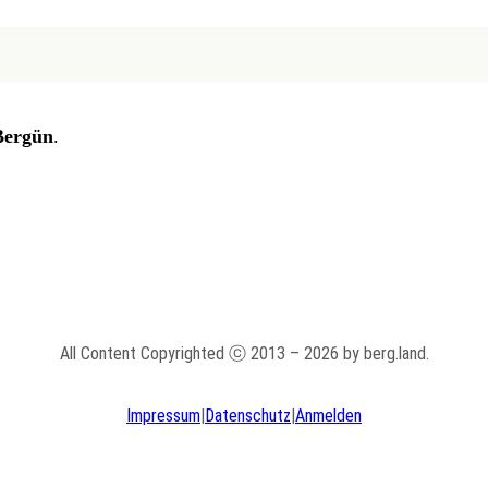
Bergün
.
All Content Copyrighted ⓒ 2013 – 2026 by berg.land.
Impressum
|
Datenschutz
|
Anmelden