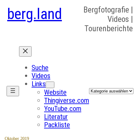
berg.land
Bergfotografie |
Videos |
Tourenberichte
Suche
Videos
Links
Kategorien
Website
Thingiverse.com
YouTube.com
Literatur
Packliste
Oktober 2019