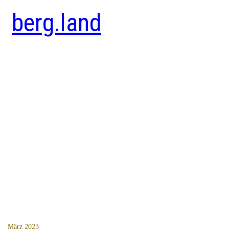
berg.land
März 2023