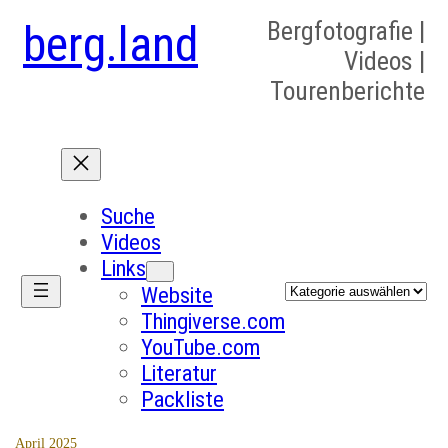
berg.land
Bergfotografie |
Videos |
Tourenberichte
Suche
Videos
Links
Kategorien
Website
Thingiverse.com
YouTube.com
Literatur
Packliste
April 2025