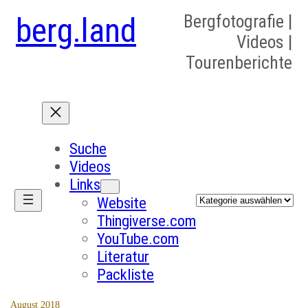
berg.land
Bergfotografie |
Videos |
Tourenberichte
Suche
Videos
Links
Kategorien
Website
Thingiverse.com
YouTube.com
Literatur
Packliste
August 2018