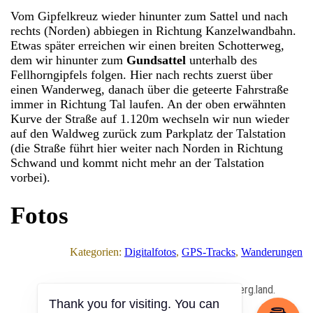
Vom Gipfelkreuz wieder hinunter zum Sattel und nach
rechts (Norden) abbiegen in Richtung Kanzelwandbahn.
Etwas später erreichen wir einen breiten Schotterweg,
dem wir hinunter zum
Gundsattel
unterhalb des
Fellhorngipfels folgen. Hier nach rechts zuerst über
einen Wanderweg, danach über die geteerte Fahrstraße
immer in Richtung Tal laufen. An der oben erwähnten
Kurve der Straße auf 1.120m wechseln wir nun wieder
auf den Waldweg zurück zum Parkplatz der Talstation
(die Straße führt hier weiter nach Norden in Richtung
Schwand und kommt nicht mehr an der Talstation
vorbei).
Fotos
Kategorien:
Digitalfotos
, 
GPS-Tracks
, 
Wanderungen
All Content Copyrighted ⓒ 2013 – 2026 by berg.land.
Thank you for visiting. You can