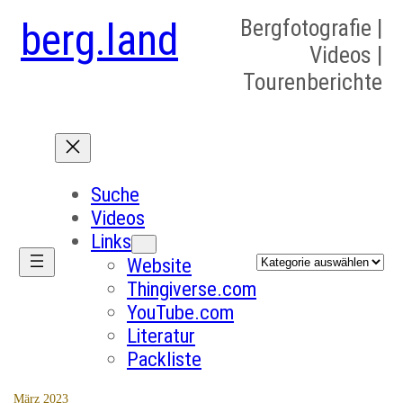
berg.land
Bergfotografie |
Videos |
Tourenberichte
Suche
Videos
Links
Kategorien
Website
Thingiverse.com
YouTube.com
Literatur
Packliste
März 2023