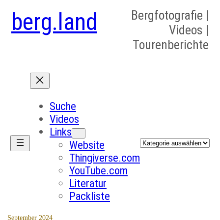
berg.land
Bergfotografie |
Videos |
Tourenberichte
Suche
Videos
Links
Kategorien
Website
Thingiverse.com
YouTube.com
Literatur
Packliste
September 2024