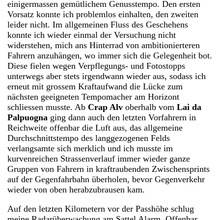
einigermassen gemütlichem Genusstempo. Den ersten
Vorsatz konnte ich problemlos einhalten, den zweiten
leider nicht. Im allgemeinen Fluss des Geschehens
konnte ich wieder einmal der Versuchung nicht
widerstehen, mich ans Hinterrad von ambitionierteren
Fahrern anzuhängen, wo immer sich die Gelegenheit bot.
Diese fielen wegen Verpflegungs- und Fotostopps
unterwegs aber stets irgendwann wieder aus, sodass ich
erneut mit grossem Kraftaufwand die Lücke zum
nächsten geeigneten Tempomacher am Horizont
schliessen musste. Ab
Crap Alv
oberhalb vom
Lai da
Palpuogna
ging dann auch den letzten Vorfahrern in
Reichweite offenbar die Luft aus, das allgemeine
Durchschnittstempo des langgezogenen Felds
verlangsamte sich merklich und ich musste im
kurvenreichen Strassenverlauf immer wieder ganze
Gruppen von Fahrern in kraftraubenden Zwischensprints
auf der Gegenfahrbahn überholen, bevor Gegenverkehr
wieder von oben herabzubrausen kam.
Auf den letzten Kilometern vor der Passhöhe schlug
meine Radarüberwachung am Sattel Alarm. Offenbar