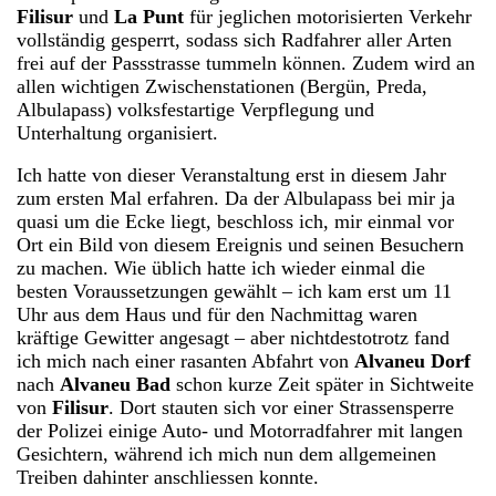
Filisur
und
La Punt
für jeglichen motorisierten Verkehr
vollständig gesperrt, sodass sich Radfahrer aller Arten
frei auf der Passstrasse tummeln können. Zudem wird an
allen wichtigen Zwischenstationen (Bergün, Preda,
Albulapass) volksfestartige Verpflegung und
Unterhaltung organisiert.
Ich hatte von dieser Veranstaltung erst in diesem Jahr
zum ersten Mal erfahren. Da der Albulapass bei mir ja
quasi um die Ecke liegt, beschloss ich, mir einmal vor
Ort ein Bild von diesem Ereignis und seinen Besuchern
zu machen. Wie üblich hatte ich wieder einmal die
besten Voraussetzungen gewählt – ich kam erst um 11
Uhr aus dem Haus und für den Nachmittag waren
kräftige Gewitter angesagt – aber nichtdestotrotz fand
ich mich nach einer rasanten Abfahrt von
Alvaneu Dorf
nach
Alvaneu Bad
schon kurze Zeit später in Sichtweite
von
Filisur
. Dort stauten sich vor einer Strassensperre
der Polizei einige Auto- und Motorradfahrer mit langen
Gesichtern, während ich mich nun dem allgemeinen
Treiben dahinter anschliessen konnte.